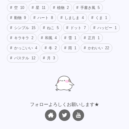
空
10
星
11
植物
2
手書き風
5
動物
9
ハート
8
しましま
4
くま
1
シンプル
15
ねこ
5
ドット
7
ハッピー
1
キラキラ
2
和風
4
雪
1
正月
1
かっこいい
4
冬
2
雨
1
かわいい
22
パステル
12
月
3
フォローよろしくお願いします★