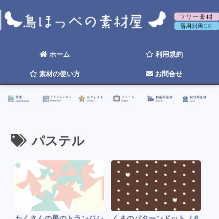
背景
トランジション
エフェクト
フレーム
動画用素材
配信用素材
ホーム
利用規約
素材の使い方
お問合せ
☆ 2026年そろそろ更新したい ☆
パステル
たくさんの星のトランジシ
くまのパターンドット（６