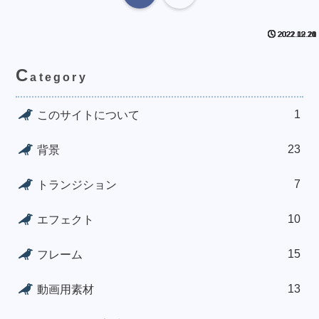
2022.12.24
2022.12.21
2022.12.21
2022.12.21
2022.12.20
2022.12.20
2022.12.20
2022.12.20
2021.09.18
C
ategory
1
このサイトについて
23
背景
7
トランジション
10
エフェクト
15
フレーム
13
動画用素材