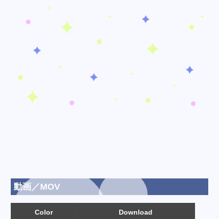
動画／MOV
Color
Download