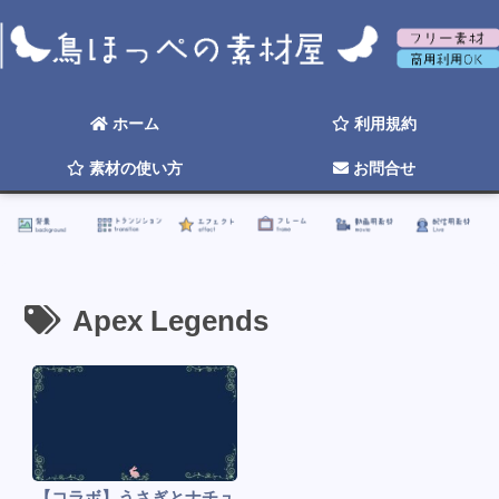
背景
トランジション
エフェクト
フレーム
動画用素材
配信用素材
ホーム
利用規約
素材の使い方
お問合せ
☆ 2026年そろそろ更新したい ☆
Apex Legends
【コラボ】うさぎとナチュ