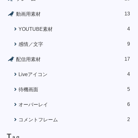
13
動画用素材
4
YOUTUBE素材
9
感情／文字
17
配信用素材
4
Liveアイコン
5
待機画面
6
オーバーレイ
2
コメントフレーム
T
ag