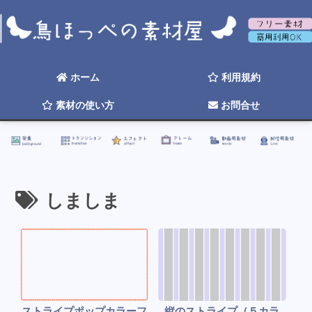
背景
トランジション
エフェクト
フレーム
動画用素材
配信用素材
ホーム
利用規約
素材の使い方
お問合せ
☆ 2026年そろそろ更新したい ☆
しましま
ストライプポップカラーフ
縦のストライプ（５カラ