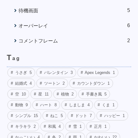
5
待機画面
6
オーバーレイ
2
コメントフレーム
T
ag
うさぎ
5
バレンタイン
3
Apex Legends
1
結婚式
4
ツートン
2
カウントダウン
1
空
10
星
11
植物
2
手書き風
5
動物
9
ハート
8
しましま
4
くま
1
シンプル
15
ねこ
5
ドット
7
ハッピー
1
キラキラ
2
和風
4
雪
1
正月
1
かっこいい
4
冬
2
雨
1
かわいい
22