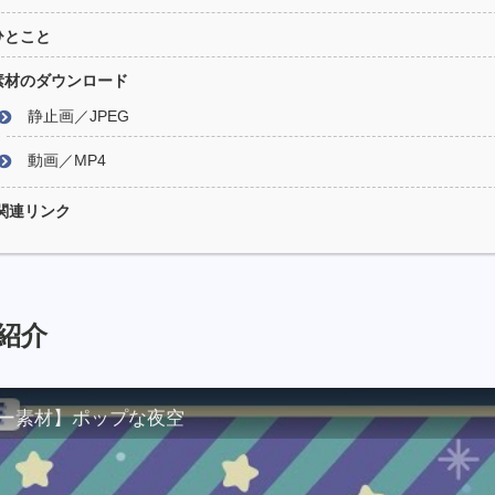
ひとこと
素材のダウンロード
静止画／JPEG
動画／MP4
関連リンク
紹介
ー素材】ポップな夜空