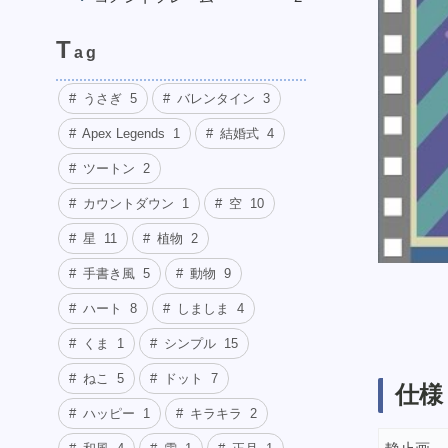
T
ag
うさぎ
5
バレンタイン
3
Apex Legends
1
結婚式
4
ツートン
2
カウントダウン
1
空
10
星
11
植物
2
手書き風
5
動物
9
ハート
8
しましま
4
くま
1
シンプル
15
ねこ
5
ドット
7
仕様
ハッピー
1
キラキラ
2