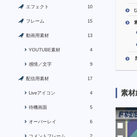
エフェクト
10
フレーム
15
動画用素材
13
YOUTUBE素材
4
感情／文字
9
配信用素材
17
素材
Liveアイコン
4
待機画面
5
【フリ
オーバーレイ
6
コメントフレーム
2