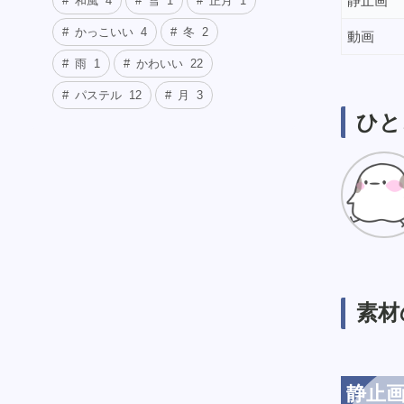
静止画
和風
4
雪
1
正月
1
かっこいい
4
冬
2
動画
雨
1
かわいい
22
パステル
12
月
3
ひと
素材
静止画