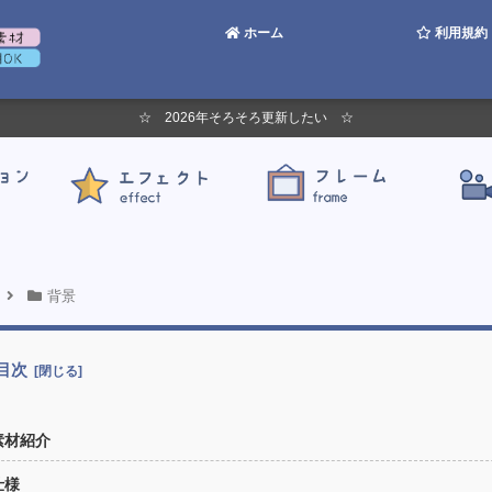
ホーム
利用規約
☆ 2026年そろそろ更新したい ☆
背景
目次
素材紹介
仕様