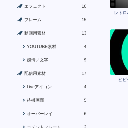
エフェクト
10
レトロ
フレーム
15
動画用素材
13
YOUTUBE素材
4
感情／文字
9
配信用素材
17
ビビ
Liveアイコン
4
待機画面
5
オーバーレイ
6
コメントフレーム
2