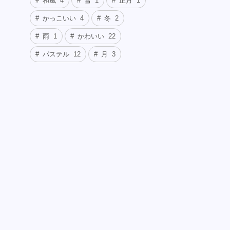
和風
4
雪
1
正月
1
かっこいい
4
冬
2
雨
1
かわいい
22
パステル
12
月
3