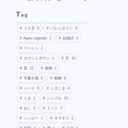
T
ag
うさぎ
5
バレンタイン
3
Apex Legends
1
結婚式
4
ツートン
2
カウントダウン
1
空
10
星
11
植物
2
手書き風
5
動物
9
ハート
8
しましま
4
くま
1
シンプル
15
ねこ
5
ドット
7
ハッピー
1
キラキラ
2