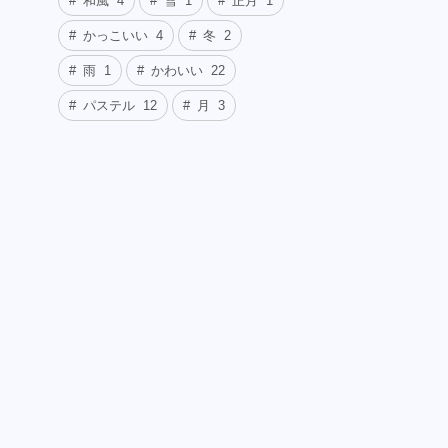
和風
4
雪
1
正月
1
かっこいい
4
冬
2
雨
1
かわいい
22
パステル
12
月
3