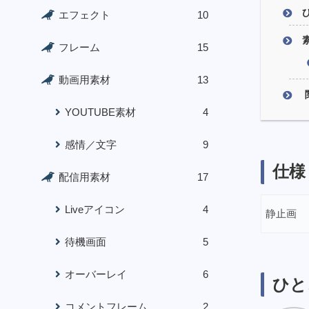
エフェクト
10
フレーム
15
動画用素材
13
YOUTUBE素材
4
感情／文字
9
仕様
配信用素材
17
Liveアイコン
4
静止画
待機画面
5
オーバーレイ
6
ひと
コメントフレーム
2