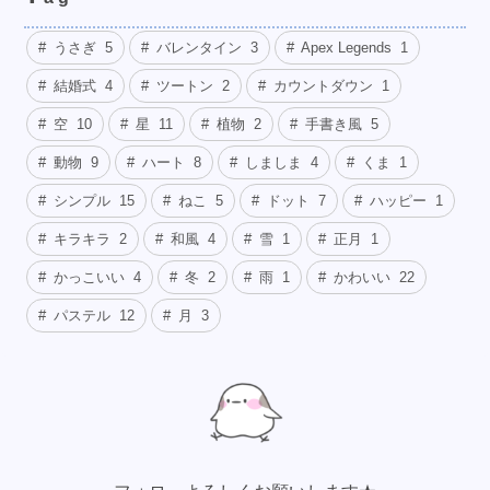
うさぎ
5
バレンタイン
3
Apex Legends
1
結婚式
4
ツートン
2
カウントダウン
1
空
10
星
11
植物
2
手書き風
5
動物
9
ハート
8
しましま
4
くま
1
シンプル
15
ねこ
5
ドット
7
ハッピー
1
キラキラ
2
和風
4
雪
1
正月
1
かっこいい
4
冬
2
雨
1
かわいい
22
パステル
12
月
3