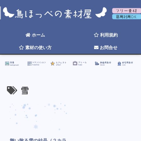
背景
トランジション
エフェクト
フレーム
動画用素材
配信用素材
ホーム
利用規約
素材の使い方
お問合せ
☆ 2026年そろそろ更新したい ☆
雪
舞い散る雪の結晶（２カラ