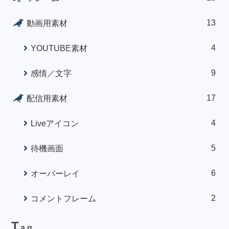
13
動画用素材
4
YOUTUBE素材
9
感情／文字
17
配信用素材
4
Liveアイコン
5
待機画面
6
オーバーレイ
2
コメントフレーム
T
ag