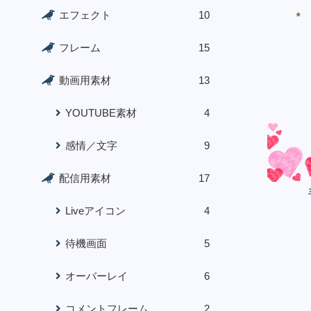
エフェクト
10
フレーム
15
動画用素材
13
YOUTUBE素材
4
感情／文字
9
配信用素材
17
Liveアイコン
4
待機画面
5
オーバーレイ
6
コメントフレーム
2