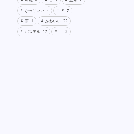
和風
4
雪
1
正月
1
かっこいい
4
冬
2
雨
1
かわいい
22
パステル
12
月
3