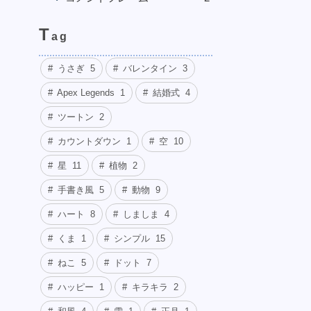
T
ag
うさぎ
5
バレンタイン
3
Apex Legends
1
結婚式
4
ツートン
2
カウントダウン
1
空
10
星
11
植物
2
手書き風
5
動物
9
ハート
8
しましま
4
くま
1
シンプル
15
ねこ
5
ドット
7
ハッピー
1
キラキラ
2