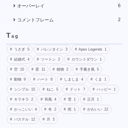
6
オーバーレイ
2
コメントフレーム
T
ag
うさぎ
5
バレンタイン
3
Apex Legends
1
結婚式
4
ツートン
2
カウントダウン
1
空
10
星
11
植物
2
手書き風
5
動物
9
ハート
8
しましま
4
くま
1
シンプル
15
ねこ
5
ドット
7
ハッピー
1
キラキラ
2
和風
4
雪
1
正月
1
かっこいい
4
冬
2
雨
1
かわいい
22
パステル
12
月
3