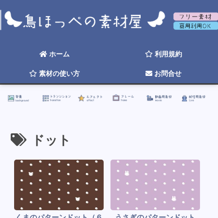
背景
トランジション
エフェクト
フレーム
動画用素材
配信用素材
ホーム
利用規約
素材の使い方
お問合せ
☆ 2026年そろそろ更新したい ☆
ドット
くまのパターンドット（６
うさぎのパターンドット