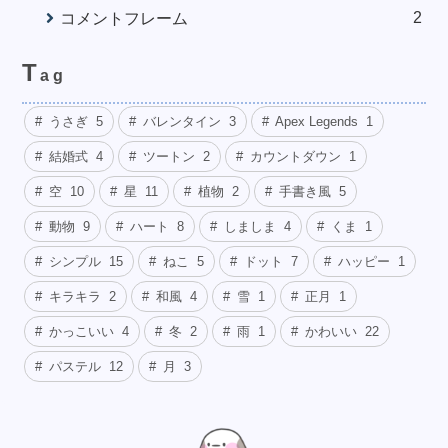
2
コメントフレーム
T
ag
うさぎ
5
バレンタイン
3
Apex Legends
1
結婚式
4
ツートン
2
カウントダウン
1
空
10
星
11
植物
2
手書き風
5
動物
9
ハート
8
しましま
4
くま
1
シンプル
15
ねこ
5
ドット
7
ハッピー
1
キラキラ
2
和風
4
雪
1
正月
1
かっこいい
4
冬
2
雨
1
かわいい
22
パステル
12
月
3