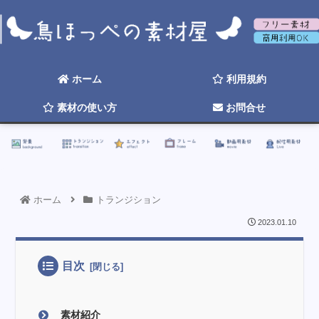
背景
トランジション
エフェクト
フレーム
動画用素材
配信用素材
ホーム
利用規約
素材の使い方
お問合せ
☆ 2026年そろそろ更新したい ☆
ホーム
トランジション
2023.01.10
目次
素材紹介