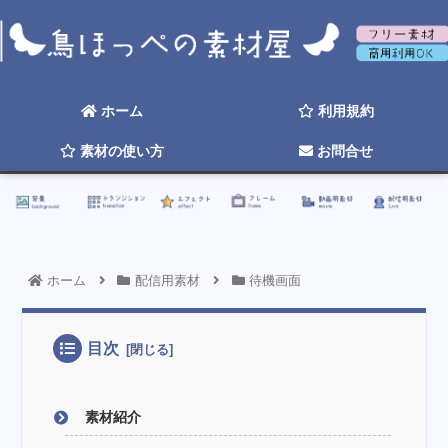
背景
トランジション
エフェクト
フレーム
動画用素材
配信用素材
ホーム
利用規約
素材の使い方
お問合せ
☆ 2026年そろそろ更新したい ☆
ホーム
配信用素材
待機画面
目次
素材紹介