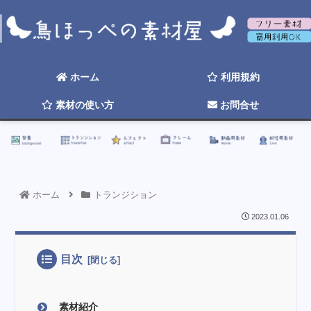
背景
トランジション
エフェクト
フレーム
動画用素材
配信用素材
ホーム
利用規約
素材の使い方
お問合せ
☆ 2026年そろそろ更新したい ☆
ホーム
トランジション
2023.01.06
目次
素材紹介