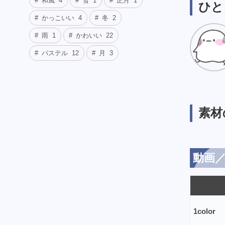
和風
4
雪
1
正月
1
ひと
かっこいい
4
冬
2
雨
1
かわいい
22
パステル
12
月
3
素材
動画／
1color