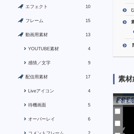
エフェクト
10
フレーム
15
動画用素材
13
YOUTUBE素材
4
感情／文字
9
配信用素材
17
素材
Liveアイコン
4
全体桜
待機画面
5
オーバーレイ
6
コメントフレーム
2