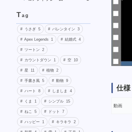
T
ag
うさぎ
5
バレンタイン
3
Apex Legends
1
結婚式
4
ツートン
2
カウントダウン
1
空
10
星
11
植物
2
手書き風
5
動物
9
仕様
ハート
8
しましま
4
くま
1
シンプル
15
動画
ねこ
5
ドット
7
ハッピー
1
キラキラ
2