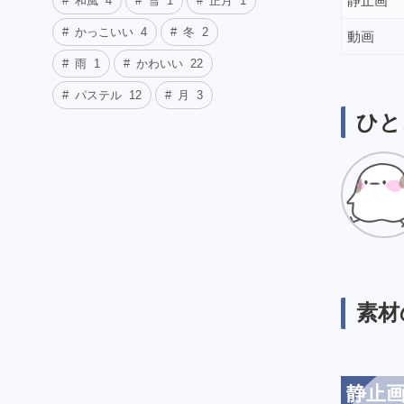
静止画
和風
4
雪
1
正月
1
かっこいい
4
冬
2
動画
雨
1
かわいい
22
パステル
12
月
3
ひと
素材
静止画