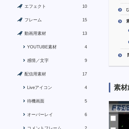
エフェクト
10
フレーム
15
動画用素材
13
YOUTUBE素材
4
感情／文字
9
配信用素材
17
素材
Liveアイコン
4
待機画面
5
【フリ
オーバーレイ
6
コメントフレーム
2