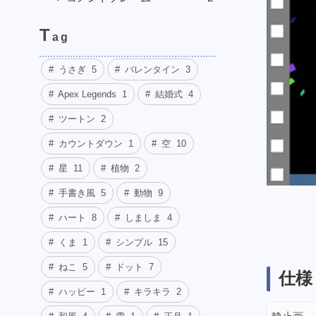
T
ag
うさぎ
5
バレンタイン
3
Apex Legends
1
結婚式
4
ツートン
2
カウントダウン
1
空
10
星
11
植物
2
手書き風
5
動物
9
ハート
8
しましま
4
くま
1
シンプル
15
ねこ
5
ドット
7
仕様
ハッピー
1
キラキラ
2