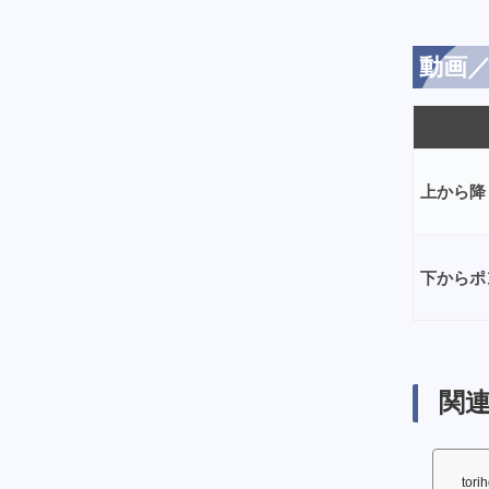
動画／
上から降
下からポ
関連
tori