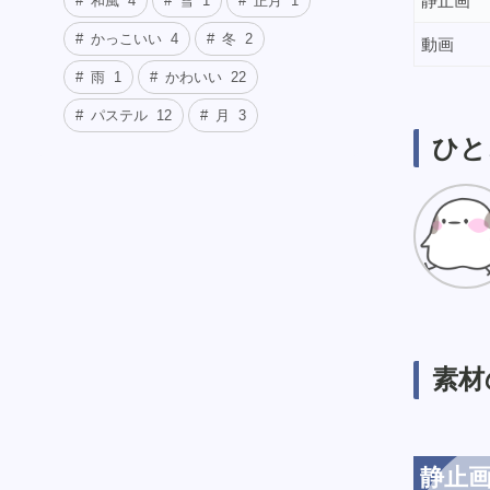
静止画
和風
4
雪
1
正月
1
かっこいい
4
冬
2
動画
雨
1
かわいい
22
パステル
12
月
3
ひと
素材
静止画