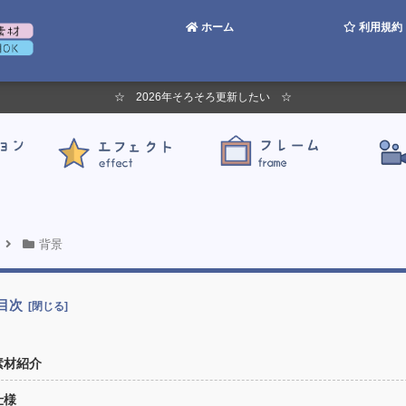
ホーム
利用規約
☆ 2026年そろそろ更新したい ☆
背景
目次
素材紹介
仕様