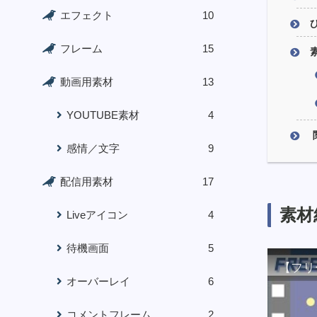
エフェクト
10
フレーム
15
動画用素材
13
YOUTUBE素材
4
感情／文字
9
配信用素材
17
素材
Liveアイコン
4
待機画面
5
【フリ
オーバーレイ
6
コメントフレーム
2