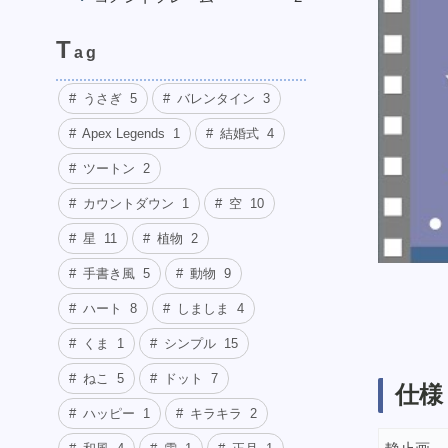
T
ag
うさぎ
5
バレンタイン
3
Apex Legends
1
結婚式
4
ツートン
2
カウントダウン
1
空
10
星
11
植物
2
手書き風
5
動物
9
ハート
8
しましま
4
くま
1
シンプル
15
ねこ
5
ドット
7
仕様
ハッピー
1
キラキラ
2