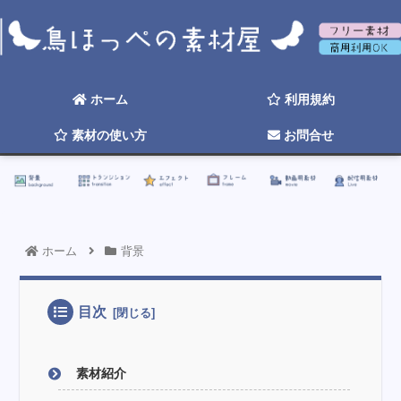
背景
トランジション
エフェクト
フレーム
動画用素材
配信用素材
ホーム
利用規約
素材の使い方
お問合せ
☆ 2026年そろそろ更新したい ☆
ホーム
背景
目次
素材紹介