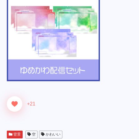
+21
背景
空
かわいい