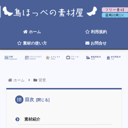
背景
トランジション
エフェクト
フレーム
動画用素材
配信用素材
ホーム
利用規約
素材の使い方
お問合せ
☆ 2026年そろそろ更新したい ☆
ホーム
背景
目次
素材紹介