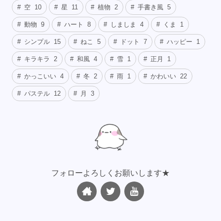
空
10
星
11
植物
2
手書き風
5
動物
9
ハート
8
しましま
4
くま
1
シンプル
15
ねこ
5
ドット
7
ハッピー
1
キラキラ
2
和風
4
雪
1
正月
1
かっこいい
4
冬
2
雨
1
かわいい
22
パステル
12
月
3
フォローよろしくお願いします★